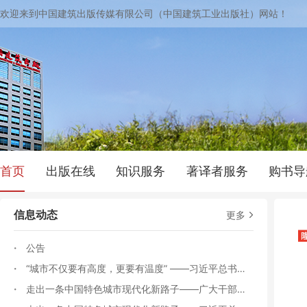
欢迎来到中国建筑出版传媒有限公司（中国建筑工业出版社）网站！
首页
出版在线
知识服务
著译者服务
购书导
信息动态
更多
·
公告
·
“城市不仅要有高度，更要有温度” ——习近平总书记
·
人民城市理念引领城市发展
走出一条中国特色城市现代化新路子——广大干部群