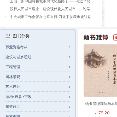
·
众认真学习领会中央城市工作会议精神
走出一条中国特色城市现代化新路子——习近平总书
·
记重要讲话为做好新时代新征程的城市工作提供根本遵循
践行人民城市理念，建设现代化人民城市——论学习
·
贯彻中央城市工作会议精神
中央城市工作会议在北京举行 习近平发表重要讲话
图书分类
职业资格考试
建筑与城乡规划
工程管理
园林景观
艺术设计
结构•设备•市政
物业管理溯源与本
建筑施工
79.20
￥
教材教辅