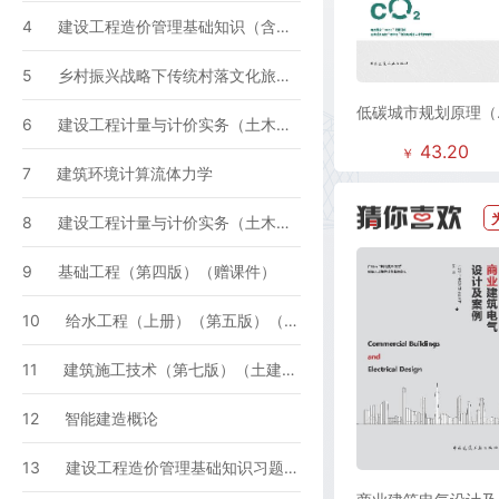
间规划编制和双评价（含配套资源）
4
建设工程造价管理基础知识（含增
值服务）
5
乡村振兴战略下传统村落文化旅游
低碳城市规划原理（
设计
6
建设工程计量与计价实务（土木建
教师课件）
43.20
￥
筑工程）（含增值服务）
7
建筑环境计算流体力学
8
建设工程计量与计价实务（土木建
筑工程）习题集（含增值服务）
9
基础工程（第四版）（赠课件）
10
给水工程（上册）（第五版）（赠
课件）
11
建筑施工技术（第七版）（土建类
专业适用）（赠教师课件）
12
智能建造概论
13
建设工程造价管理基础知识习题集