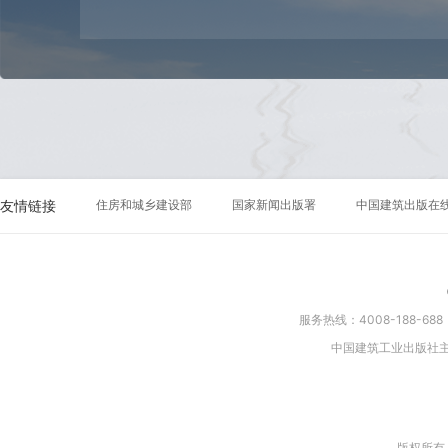
版社成为中宣部、新闻出版总署授予的全国首批15家“优秀图书
优秀出版社”；2009年被评定为科技类一级出版社，获“全国百
广电总局评为首批“数字出版转型示范单位”、“国家数字复合出
2010、2013、2017年连续四届获评我国出版业最高荣誉“中
获“数字出版年度创新企业奖”，获批“国家出版融合发展（建工
点实验室”两个国家级重点实验室；2017、2018年连续两届获
多次荣获“中央国家机关文明单位”、“海淀区交通安全先进单位”等荣誉称号。 我公
筑学、城乡规划与设计、园林景观、室内设计、装饰装修、结
房地产开发管理、建筑设备、建筑材料、市政工程、环境工程
应用图书、工具书、教材、标准规范以及音像、电子、数字、
友情链接
住房和城乡建设部
国家新闻出版署
中国建筑出版在
耘，我们累计出版了近4万种出版物，建立了遍布全国的专业出
多家出版社建立了密切的合作关系，引进、推出了大量高质量
的中国传统建筑文化，传播先进的建筑科技，培养建筑专业人
贡献。 中国建筑出版传媒有限公司（原中国建筑工业出版社）将一如既往，继续全面贯彻落实党的二十大
精神，深入学习习近平新时代中国特色社会主义思想，坚持正
服务热线：4008-188-68
转变发展方式，有效推进融合发展，促进我社由内容提供商向
中国建筑工业出版社
密围绕住房和城乡建设事业发展需要，继续做好出版主业，大
内一流、国际知名的建筑专业出版强社，积极推动我国建设事
进。...
版权所有